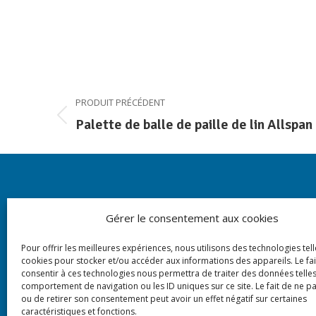
Navigation
PRODUIT PRÉCÉDENT
Palette de balle de paille de lin Allsp
Onglet
de
précédent
commentaire
NOUS CONTACTER
Gérer le consentement aux cookies
Rte Dpt 6086
Pour offrir les meilleures expériences, nous utilisons des technologies tell
Lieu-dit Serre Ploumat
cookies pour stocker et/ou accéder aux informations des appareils. Le fai
consentir à ces technologies nous permettra de traiter des données telles
30210 LÉDENON
comportement de navigation ou les ID uniques sur ce site. Le fait de ne p
ou de retirer son consentement peut avoir un effet négatif sur certaines
Tel : 06.07.39.08.13
caractéristiques et fonctions.