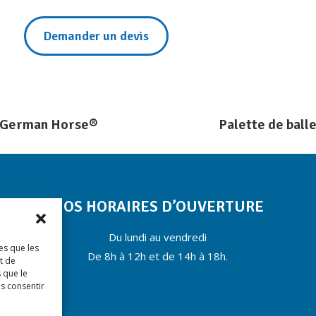
Demander un devis
an German Horse®
Palette de ball
Projets
similaires
NOS HORAIRES D’OUVERTURE
Du lundi au vendredi
es que les
De 8h à 12h et de 14h à 18h.
t de
 que le
as consentir