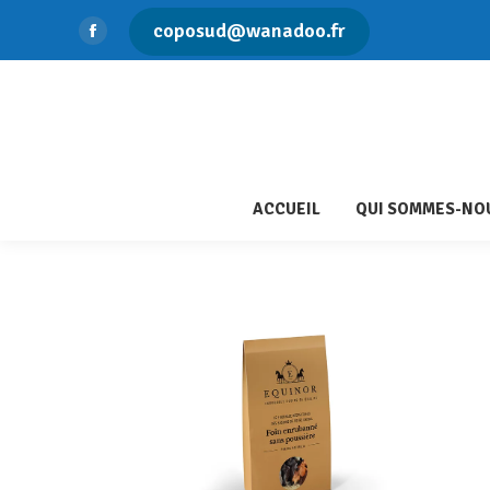
coposud@wanadoo.fr
ACC
Facebook
page
opens
in
new
window
ACCUEIL
QUI SOMMES-NOU