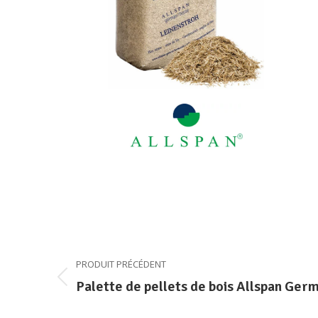
Navigation
PRODUIT PRÉCÉDENT
de
Palette de pellets de bois Allspan Ge
Onglet
précédent