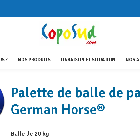
UEIL
QUI SOMMES-NOUS ?
NOS PRODUITS
LIVRAISON E
S ?
NOS PRODUITS
LIVRAISON ET SITUATION
NOS A
Palette de balle de
pa
German Horse®
Balle de 20 kg